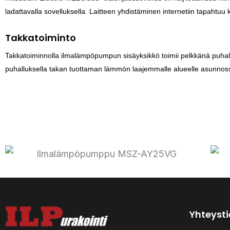
ladattavalla sovelluksella. Laitteen yhdistäminen internetiin tapahtuu k
Takkatoiminto
Takkatoiminnolla ilmalämpöpumpun sisäyksikkö toimii pelkkänä puhalt
puhalluksella takan tuottaman lämmön laajemmalle alueelle asunnoss
Yhteyst