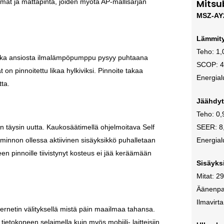
mat ja mattapinta, joiden myötä AP-mallisarjan
Mitsub
MSZ-AY
Lämmit
Teho: 1,
 jonka ansiosta ilmalämpöpumppu pysyy puhtaana
SCOP: 4,
on pinnoitettu likaa hylkiviksi. Pinnoite takaa
Energial
ta.
Jäähdy
Teho: 0,
 täysin uutta. Kaukosäätimellä ohjelmoitava Self
SEER: 8,
iminnon ollessa aktiivinen sisäyksikkö puhalletaan
Energial
een pinnoille tiivistynyt kosteus ei jää keräämään
Sisäyks
Mitat: 2
Äänenpa
Ilmavirt
nternetin välityksellä mistä päin maailmaa tahansa.
tietokoneen selaimella kuin myös mobiili- laitteisiin