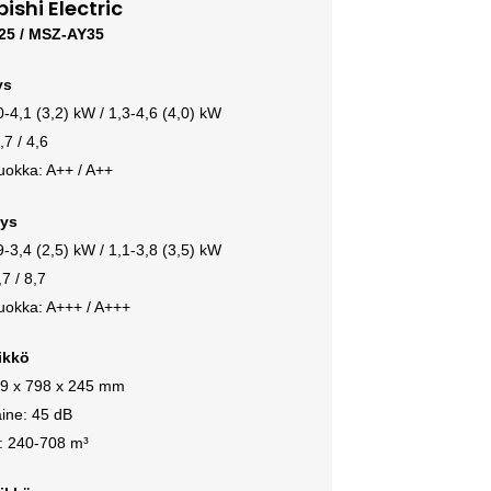
ishi Electric
25 / MSZ-AY35
ys
0-4,1 (3,2) kW / 1,3-4,6 (4,0) kW
7 / 4,6
uokka: A++ / A++
tys
9-3,4 (2,5) kW / 1,1-3,8 (3,5) kW
7 / 8,7
uokka: A+++ / A+++
ikkö
99 x 798 x 245 mm
ine: 45 dB
a: 240-708 m³