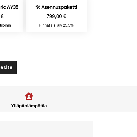
tric AY35
🛠️ Asennuspaketti
 €
799,00 €
iloihin
Hinnat sis. alv 25,5%
esite
Ylläpitolämpötila