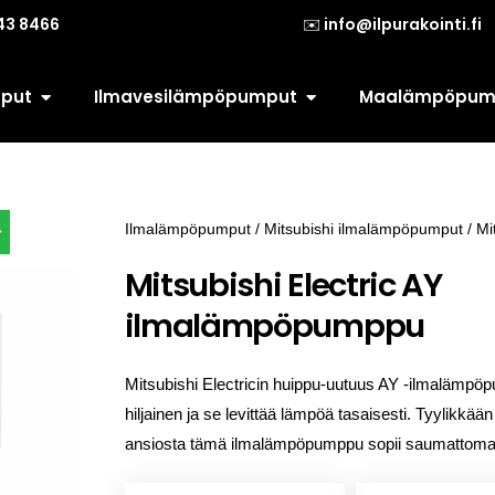
143 8466
✉️ info@ilpurakointi.fi
Open Ilmalämpöpumput
Open Ilmavesil
put
Ilmavesilämpöpumput
Maalämpöpum
Ilmalämpöpumput
/
Mitsubishi ilmalämpöpumput
/ Mi
Mitsubishi Electric AY
ilmalämpöpumppu
Mitsubishi Electricin huippu-uutuus AY -ilmalämpö
hiljainen ja se levittää lämpöä tasaisesti.
Tyylikkään
ansiosta tämä ilmalämpöpumppu sopii saumattomas