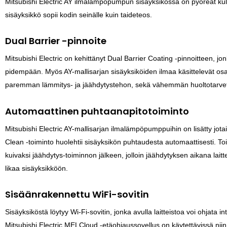
Mitsubishi Electric AY ilmalämpöpumpun sisäyksikössä on pyöreät kul
sisäyksikkö sopii kodin seinälle kuin taideteos.
Dual Barrier -pinnoite
Mitsubishi Electric on kehittänyt Dual Barrier Coating -pinnoitteen,
pidempään. Myös AY-mallisarjan sisäyksiköiden ilmaa käsittelevät osat 
paremman lämmitys- ja jäähdytystehon, sekä vähemmän huoltotarvet
Automaattinen puhtaanapitotoiminto
Mitsubishi Electric AY-mallisarjan ilmalämpöpumppuihin on lisätty jotain
Clean -toiminto huolehtii sisäyksikön puhtaudesta automaattisesti. To
kuivaksi jäähdytys-toiminnon jälkeen, jolloin jäähdytyksen aikana laitt
likaa sisäyksikköön.
Sisäänrakennettu WiFi-sovitin
Sisäyksiköstä löytyy Wi-Fi-sovitin, jonka avulla laitteistoa voi ohjata i
Mitsubishi Electric MELCloud -etäohjaussovellus on käytettävissä niin 