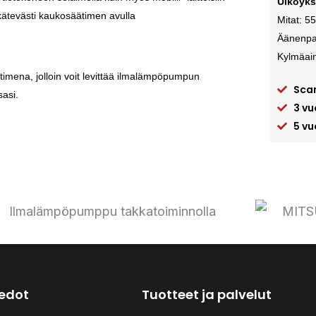
Ulkoyks
ätevästi kaukosäätimen avulla
Mitat: 5
Äänenpai
Kylmäai
imena, jolloin voit levittää ilmalämpöpumpun
Sca
asi.
3 vu
5 vu
iedot
Tuotteet ja palvelut