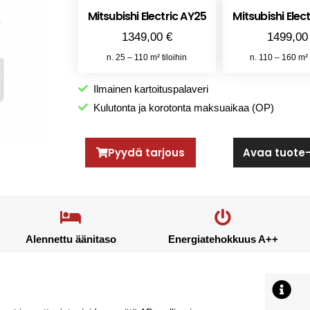
Mitsubishi Electric AY25
Mitsubishi Elec
1349,00 €
1499,00
n. 25 – 110 m² tiloihin
n. 110 – 160 m² t
Ilmainen kartoituspalaveri
Kulutonta ja korotonta maksuaikaa (OP)
Pyydä tarjous
Avaa tuote-
Alennettu äänitaso
Energiatehokkuus A++