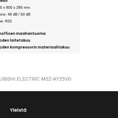
ikkö
50 x 800 x 285 mm
ne: 48 dB / 50 dB
ne: R32
nofficen maahantuoma
oden laitetakuu
oden kompressorin materiaalitakuu
Yleistä