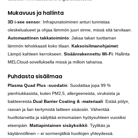
Mukavuus ja hallinta
3D i-see senso
r: Infrapunatoiminen anturi tunnistaa
oleskelualueet ja ohjaa lämmön juuri sinne, missä sitä tarvitaan.
Automaattinen takkatoiminto
: Jakaa takan tuottaman
lämmön tehokkaasti koko tilaan.
Kaksoisilmanohjaimet
:
Lämpö kahteen kerrokseen.
Sisäänrakennettu Wi-Fi
: Hallinta
MELCloud-sovelluksella missä ja milloin tahansa.
Puhdasta sisäilmaa
Plasma Quad Plus -suodatin
: Suodattaa jopa 99 %
pienhiukkasista, kuten PM2,5, allergeeneista, viruksista ja
bakteereista.
Dual Barrier Coating & -materiaali
: Estää pölyn,
rasvan ja lian kertymistä laitteen sisäosiin. Vähentää
huoltotarvetta ja säilyttää erinomaisen hyötysuhteen vuosiksi
eteenpäin.
Mattapintainen sisäyksikkö
: Tyylikäs ja
käytännöllinen – ei sormenjälkiä huoltojen yhteydessä.