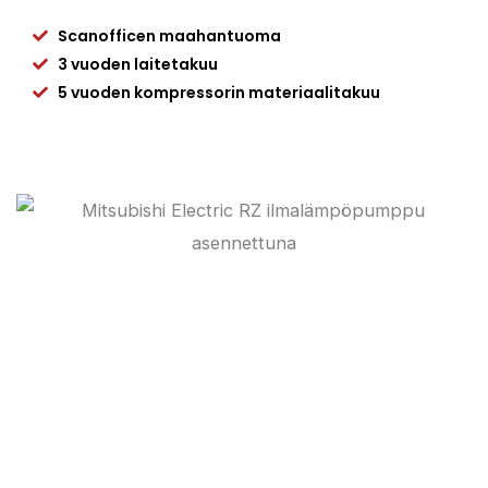
Scanofficen maahantuoma
3 vuoden laitetakuu
5 vuoden kompressorin materiaalitakuu