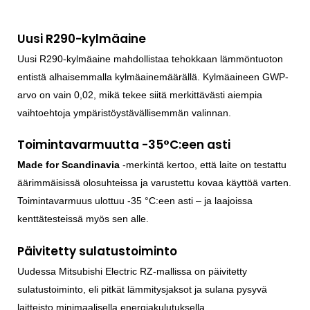
Uusi R290-kylmäaine
Uusi R290-kylmäaine mahdollistaa tehokkaan lämmöntuoton
entistä alhaisemmalla kylmäainemäärällä. Kylmäaineen GWP-
arvo on vain 0,02, mikä tekee siitä merkittävästi aiempia
vaihtoehtoja ympäristöystävällisemmän valinnan.
Toimintavarmuutta -35°C:een asti
Made for Scandinavia
-merkintä kertoo, että laite on testattu
äärimmäisissä olosuhteissa ja varustettu kovaa käyttöä varten.
Toimintavarmuus ulottuu -35 °C:een asti – ja laajoissa
kenttätesteissä myös sen alle.
Päivitetty sulatustoiminto
Uudessa Mitsubishi Electric RZ-mallissa on päivitetty
sulatustoiminto, eli pitkät lämmitysjaksot ja sulana pysyvä
laitteisto minimaalisella energiakulutuksella.