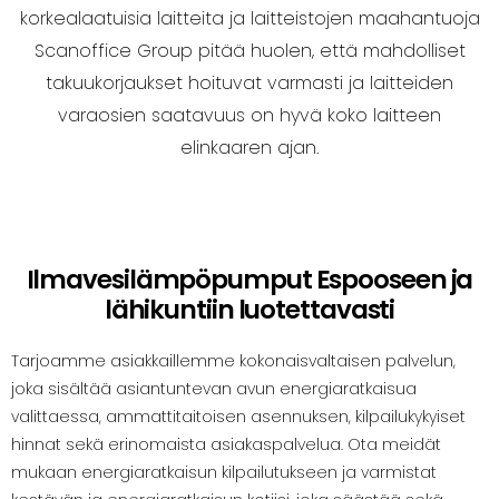
korkealaatuisia laitteita ja laitteistojen maahantuoja
Scanoffice Group pitää huolen, että mahdolliset
takuukorjaukset hoituvat varmasti ja laitteiden
varaosien saatavuus on hyvä koko laitteen
elinkaaren ajan.
Ilmavesilämpöpumput Espooseen ja
lähikuntiin luotettavasti
Tarjoamme asiakkaillemme kokonaisvaltaisen palvelun,
joka sisältää asiantuntevan avun energiaratkaisua
valittaessa, ammattitaitoisen asennuksen, kilpailukykyiset
hinnat sekä erinomaista asiakaspalvelua. Ota meidät
mukaan energiaratkaisun kilpailutukseen ja varmistat