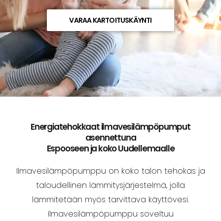
VARAA KARTOITUSKÄYNTI
Energiatehokkaat ilmavesilämpöpumput
asennettuna
Espooseen ja koko Uudellemaalle
Ilmavesilämpöpumppu on koko talon tehokas ja
taloudellinen lämmitysjärjestelmä, jolla
lämmitetään myös tarvittava käyttövesi.
Ilmavesilämpöpumppu soveltuu