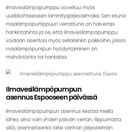
Ilmavesilämpöpumppu soveltuu myös
uudiskohteeseen lämmitysjärjestelmäksi. Sen etuna
maalämpöpumppuun verrattuna on halvempi
hankintahinta ja se, että ilmavesilämpöpumppu
voidaan asentaa myös sellaisiinkin paikkoihin, joissa
maalämpöpumpun hyödyntäminen on
mahdotonta tai hankalaa.
Ilmavesilämpöpumpun
asennus Espooseen päivässä
Ilmavesilämpöpumpun asennus kestää meillä
lähes aina vain yhden päivän verran, riippumatta
siitä, asennetaanko laite vanhan järjestelmän