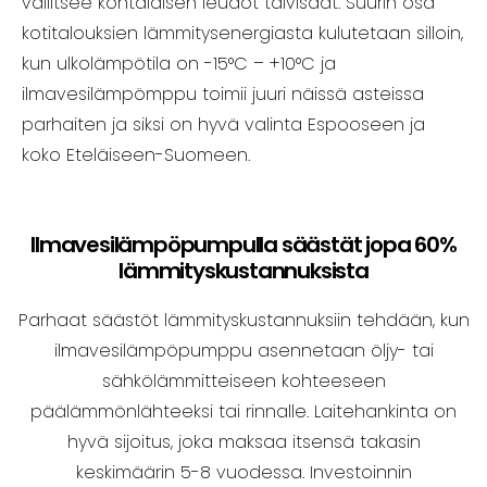
vallitsee kohtalaisen leudot talvisäät. Suurin osa
kotitalouksien lämmitysenergiasta kulutetaan silloin,
kun ulkolämpötila on -15°C – +10°C ja
ilmavesilämpömppu toimii juuri näissä asteissa
parhaiten ja siksi on hyvä valinta Espooseen ja
koko Eteläiseen-Suomeen.
Ilmavesilämpöpumpulla säästät jopa 60%
lämmityskustannuksista
Parhaat säästöt lämmityskustannuksiin tehdään, kun
ilmavesilämpöpumppu asennetaan öljy- tai
sähkölämmitteiseen kohteeseen
päälämmönlähteeksi tai rinnalle.
Laitehankinta on
hyvä sijoitus, joka maksaa itsensä takasin
keskimäärin 5-8 vuodessa. Investoinnin