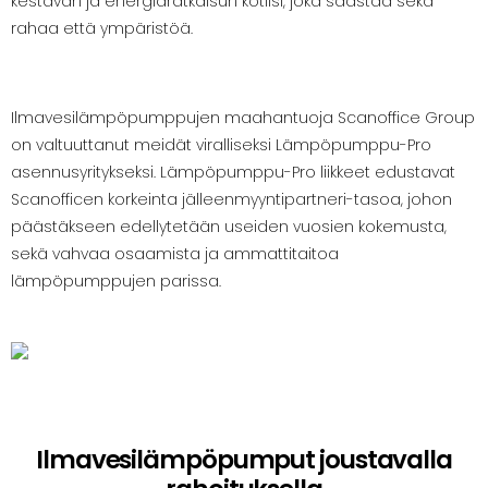
kestävän ja energiaratkaisun kotiisi, joka säästää sekä
rahaa että ympäristöä.
Ilmavesilämpöpumppujen maahantuoja Scanoffice Group
on valtuuttanut meidät viralliseksi Lämpöpumppu-Pro
asennusyritykseksi. Lämpöpumppu-Pro liikkeet edustavat
Scanofficen korkeinta jälleenmyyntipartneri-tasoa, johon
päästäkseen edellytetään useiden vuosien kokemusta,
sekä vahvaa osaamista ja ammattitaitoa
lämpöpumppujen parissa.
Ilmavesilämpöpumput joustavalla