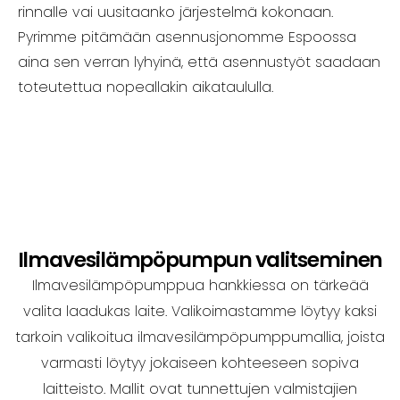
rinnalle vai uusitaanko järjestelmä kokonaan.
Pyrimme pitämään asennusjonomme Espoossa
aina sen verran lyhyinä, että asennustyöt saadaan
toteutettua nopeallakin aikataululla.
Ilmavesilämpöpumpun valitseminen
Ilmavesilämpöpumppua hankkiessa on tärkeää
valita laadukas laite. Valikoimastamme löytyy kaksi
tarkoin valikoitua ilmavesilämpöpumppumallia, joista
varmasti löytyy jokaiseen kohteeseen sopiva
laitteisto. Mallit ovat tunnettujen valmistajien