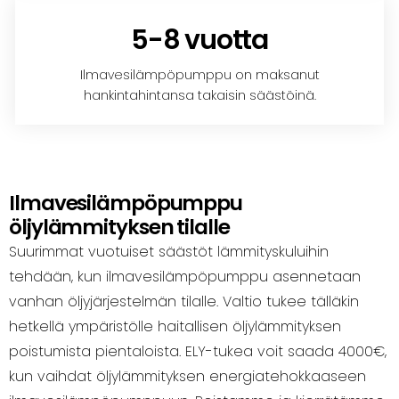
5-8 vuotta
Ilmavesilämpöpumppu on maksanut
hankintahintansa takaisin säästöinä.
Ilmavesilämpöpumppu
öljylämmityksen tilalle
Suurimmat vuotuiset säästöt lämmityskuluihin
tehdään, kun ilmavesilämpöpumppu asennetaan
vanhan öljyjärjestelmän tilalle. Valtio tukee tälläkin
hetkellä ympäristölle haitallisen öljylämmityksen
poistumista pientaloista. ELY-tukea voit saada 4000€,
kun vaihdat öljylämmityksen energiatehokkaaseen