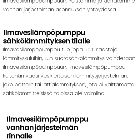
ilmavesilämpöpumppuun. Poistamme ja kierrätämme
vanhan järjestelmän asennuksen yhteydessä.
Ilmavesilämpöpumppu
sähkölämmityksen tilalle
Ilmavesilämpöpumppu tuo jopa 50% säästöjä
lämmityskuluihin, kun suorasähkölämmitys vaihdetaan
ilmavesilämpöpumppuun. Ilmavesilämpöpumppu
kuitenkin vaatii vesikiertoisen lämmitysjärjestelmän,
joko patterit tai lattialämmityksen, jota ei välttämättä
sähkölämmitteisissä taloissa ole valmiina.
Ilmavesilämpöpumppu
vanhan järjestelmän
rinnalle