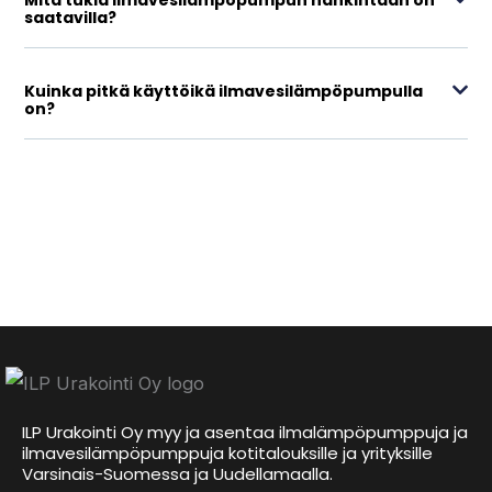
Mitä tukia ilmavesilämpöpumpun hankintaan on
saatavilla?
Kuinka pitkä käyttöikä ilmavesilämpöpumpulla
on?
ILP Urakointi Oy myy ja asentaa ilmalämpöpumppuja ja
ilmavesilämpöpumppuja kotitalouksille ja yrityksille
Varsinais-Suomessa ja Uudellamaalla.