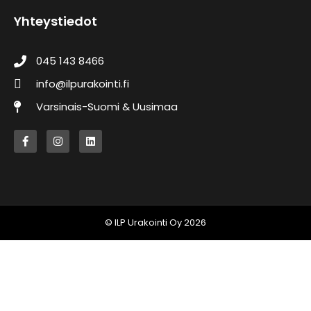
Yhteystiedot
045 143 8466
info@ilpurakointi.fi
Varsinais-Suomi & Uusimaa
F
I
L
a
n
i
c
s
n
e
t
k
b
a
e
o
g
d
o
r
i
k
a
n
-
m
© ILP Urakointi Oy 2026
f