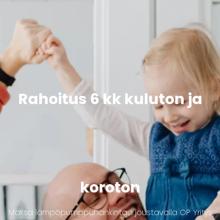
Rahoitus 6 kk kuluton ja
koroton
Maksa lämpöpumppuhankintasi joustavalla OP Yritys